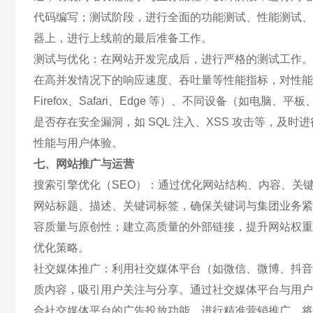
代码编写；测试阶段，进行全面的功能测试、性能测试、
器上，进行上线前的最后准备工作。
测试与优化：在网站开发完成后，进行严格的测试工作。
在高并发情况下的响应速度、吞吐量等性能指标，对性能瓶
Firefox、Safari、Edge 等）、不同设备（如
是否存在安全漏洞，如 SQL 注入、XSS 攻击等，
性能与用户体验。
七、网站推广与运营
搜索引擎优化（SEO）：通过优化网站结构、内容、关
网站标题、描述、关键词标签，确保关键词与集团业务紧
容质量与原创性；建立高质量的外部链接，提升网站权重。
优化策略。
社交媒体推广：利用社交媒体平台（如微信、微博、抖音
质内容，吸引用户关注与分享。通过社交媒体平台与用户
合社交媒体平台的广告投放功能，进行精准营销推广，将