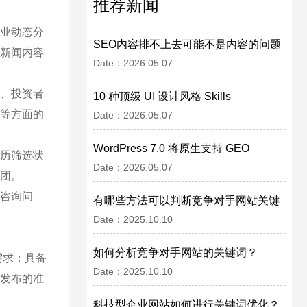
推荐新闻
业动态分
SEO内容排不上去可能不是内容的问题
新闻内容
Date：2026.05.07
、投资者
10 种顶级 UI 设计风格 Skills
等方面的
Date：2026.05.07
WordPress 7.0 将原生支持 GEO
历筛选状
Date：2026.05.07
团。
咨询问
有哪些方法可以判断竞争对手网站关键
Date：2025.10.10
词布局的合理性？
如何分析竞争对手网站的关键词？
需求；具备
Date：2025.10.10
发布的准
科技型企业网站如何进行关键词优化？