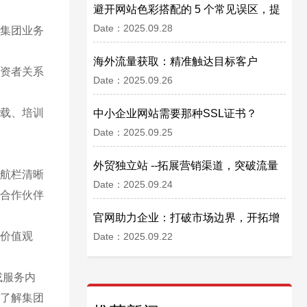
避开网站色彩搭配的 5 个常见误区，提
Date：2025.09.28
集团业务
升用户体验
海外流量获取：精准触达目标客户
资者关系
Date：2025.09.26
载、培训
中小企业网站需要那种SSL证书？
Date：2025.09.25
外贸独立站 --拓展营销渠道，突破流量
航栏清晰
Date：2025.09.24
瓶颈
合作伙伴
官网助力企业：打破市场边界，开拓增
价值观
Date：2025.09.22
长新空间
或服务内
了解集团