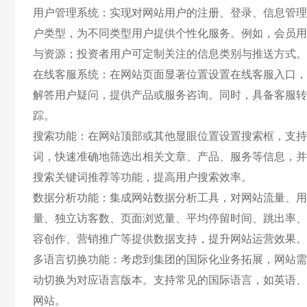
用户管理系统：实现对网站用户的注册、登录、信息管理
户类型，为不同类型用户提供个性化服务。例如，会员用
与资源；投资者用户可定制关注的信息类别与推送方式。
在线客服系统：在网站页面显著位置设置在线客服入口，
解答用户疑问，提供产品或服务咨询。同时，具备客服转
踪。
搜索功能：在网站顶部或其他显眼位置设置搜索框，支持
词，快速准确地筛选出相关文章、产品、服务等信息，并
搜索关键词推荐等功能，提高用户搜索效率。
数据分析功能：集成网站数据分析工具，对网站流量、用
量、独立访客数、页面浏览量、平均停留时间、跳出率、
容创作、营销推广等提供数据支持，提升网站运营效果。
多语言切换功能：考虑到集团的国际化业务拓展，网站需
动切换为对应语言版本。支持常见的国际语言，如英语、
网站。