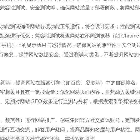
兼容性测试、安全测试等，确保网站质量；部署阶段，将网站部
功能测试确保网站各项功能正常运行，符合设计要求；性能测试
颈进行优化；兼容性测试检查网站在不同浏览器（如 Chrome
电脑、平板、手机）上的显示效果与运行情况，确保网站的兼容性；安全
及时进行修复，保障网站数据安全。通过测试与优化，不断提升网站
键词等，提高网站在搜索引擎（如百度、谷歌等）中的自然排名
密相关且具有一定搜索量；优化网站页面内容，自然融入关键词
定期对网站 SEO 效果进行监测与分析，根据搜索引擎算法变
、领英等）进行网站推广。创建集团官方社交媒体账号，定期发
进行互动交流，解答用户疑问，提高品牌知名度与用户粘性。同
网站流量引入社交媒体平台，实现双向引流。