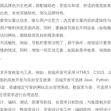
团品牌色为主色调，搭配辅助色，营造出和谐、舒适的视觉效果
白色、灰色等辅助色，突出品牌特色。
要突出重点信息，吸引用户注意力；内页要注重内容的逻辑性与
用户顺利浏览页面内容。同时，要确保页面在不同设备（如电脑
访问网站，都能获得良好的视觉体验。
与流畅性。例如，导航栏要简洁明了，易于操作；按钮设计要突
慢的情况。同时，增加一些互动元素，如鼠标悬停效果、动画效
。
框架与工具。例如，前端开发可采用 HTML5、CSS3、JavaS
站页面的高效开发与良好交互效果；后端开发可选择 Java、Python、
el 等后端框架，搭建稳定可靠的网站后台管理系统。数据库方面，可选用 M
储与处理需求进行合理选型。
计、编码、测试、部署等阶段。在需求分析阶段，与集团相关部
架构设计、数据库设计、页面设计等工作；编码阶段，按照设计