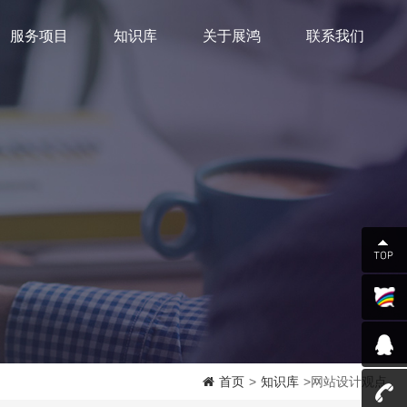
服务项目
知识库
关于展鸿
联系我们
首页
>
知识库
>网站设计观点